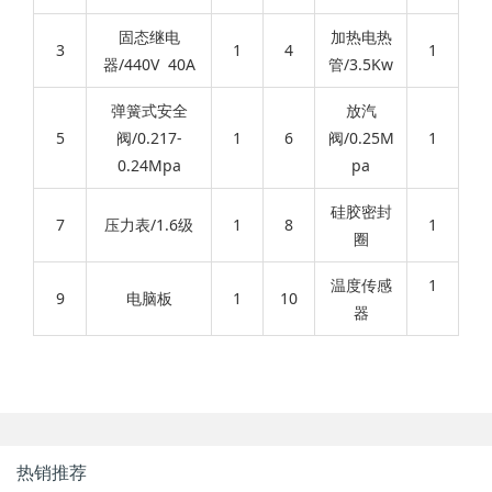
固态继电
加热电热
3
1
4
1
器/440V 40A
管/3.5Kw
弹簧式安全
放汽
5
阀/0.217-
1
6
阀/0.25M
1
0.24Mpa
pa
硅胶密封
7
压力表/1.6级
1
8
1
圈
温度传感
1
9
电脑板
1
10
器
热销推荐