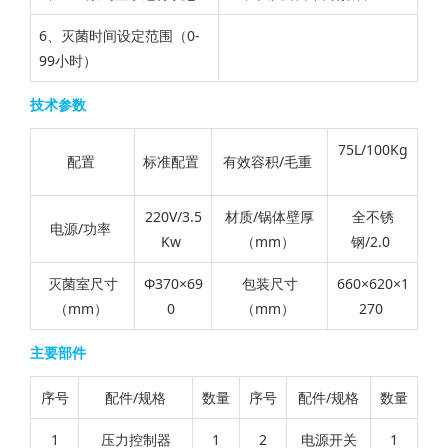
6、灭菌时间设定范围（0-
99小时）
技术参数
75L/100Kg
配置
标准配置
有效容积/毛重
220V/3.5
材质/锅体壁厚
全不锈
电源/功率
Kw
（mm）
钢/2.0
灭菌室尺寸
Φ370×69
包装尺寸
660×620×1
（mm）
0
（mm）
270
主要部件
序号
配件/规格
数量
序号
配件/规格
数量
1
压力控制器
1
2
电源开关
1