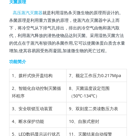
灭菌原理
高压蒸汽灭菌器
就是利用湿热杀灭微生物的原理而设计的。
杀菌原理是利用重力置换的原理，使蒸汽在灭菌器中从上而
下，将冷空气从下排气孔排出，排出的冷空气由饱和蒸汽取
代，利用蒸汽释放的潜热使物品达到灭菌。采用湿热灭菌方法
的优点在于蒸汽有较强的杀菌作用,它可以使菌体蛋白质含水量
增加,使其容易因受热而凝固,加速微生物的死亡过程。
功能简介
1、拨杆式快开盖结构
7、额定工作压力0.217Mpa
2、智能化自动控制灭菌循
8、灭菌温度设定范围
环程序
（50℃-134℃）
3、安全联锁互动装置
9、双刻度二类读数压力表
4、断水保护功能
10、自胀式密封
5、LED数码显示运行状态
11、灭菌结束自动报警